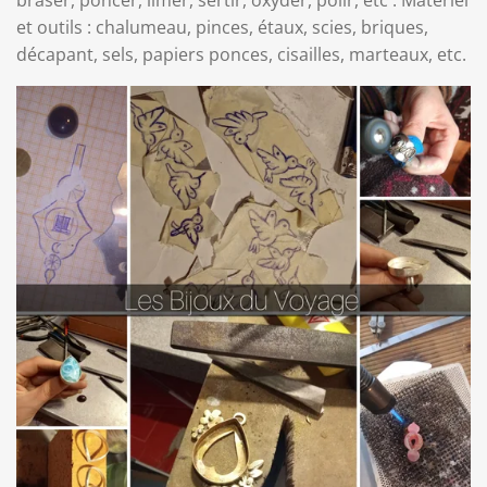
braser, poncer, limer, sertir, oxyder, polir, etc . Matériel
et outils : chalumeau, pinces, étaux, scies, briques,
décapant, sels, papiers ponces, cisailles, marteaux, etc.