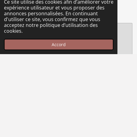
Ce site utilise des cookies afin d’améliorer votre
expérience utilisateur et vous proposer des
annonces personnalisées. En continuant
d'utiliser ce site, vous confirmez que vous
acceptez notre politique d’utilisation des
Créez votre propre site internet avec
cookies.
Webador
Accord
Merci de votre visite !
Retrouvez mes créations, des stories du jour, plus
d'informations et de contact direct sur mes réseaux sociaux.
Vous pouvez aussi y passer commande.
I
F
n
a
© 2023 - 2026 Les Bijoux du Voyage
s
c
Propulsé par
Webador
t
e